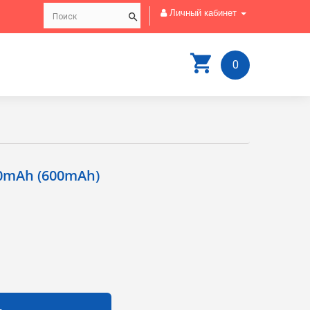
Личный кабинет
0
00mAh (600mАh)
ь