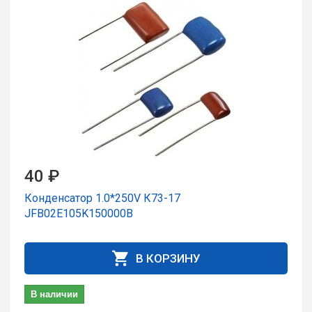
40 ₽
Конденсатор 1.0*250V К73-17
JFB02E105K150000B
В КОРЗИНУ
В наличии