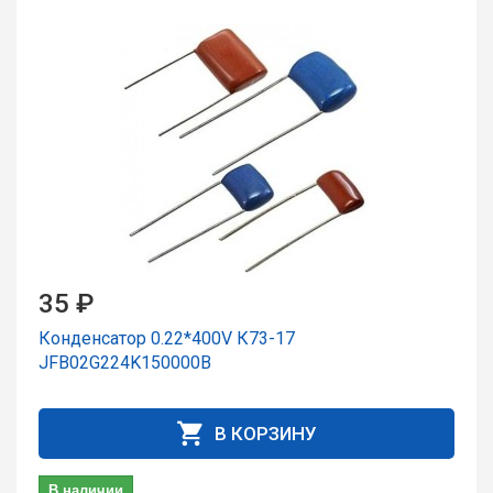
35 ₽
Конденсатор 0.22*400V К73-17
JFB02G224K150000B
В КОРЗИНУ
В наличии