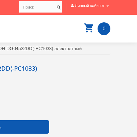
Личный кабинет
0
 DG04522DD(-PC1033) электретный
D(-PC1033)
ь