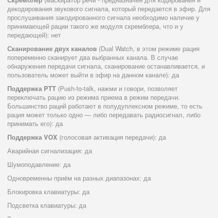
декодирования звукового сигнала, который передается в эфир. Для
прослушивания закодированного сигнала необходимо наличие у
принимающей рации такого же модуля скремблера, что и у
передающей): нет
Сканирование двух каналов
(Dual Watch, в этом режиме рация
попеременно сканирует два выбранных канала. В случае
обнаружения передачи сигнала, сканирование останавливается, и
пользователь может выйти в эфир на данном канале): да
Поддержка PTT
(Push-to-talk, нажми и говори, позволяет
переключать рацию из режима приема в режим передачи.
Большинство раций работают в полудуплексном режиме, то есть
рация может только одно — либо передавать радиосигнал, либо
принимать его): да
Поддержка VOX
(голосовая активация передачи): да
Аварийная сигнализация: да
Шумоподавление: да
Одновременны приём на разных диапазонах: да
Блокировка клавиатуры: да
Подсветка клавиатуры: да