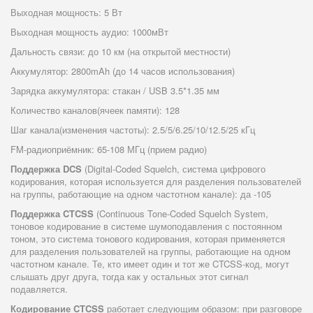
Выходная мощность: 5 Вт
Выходная мощность аудио: 1000мВт
Дальность связи: до 10 км (на открытой местности)
Аккумулятор: 2800mAh (до 14 часов использования)
Зарядка аккумулятора: стакан / USB 3.5*1.35 мм
Количество каналов(ячеек памяти): 128
Шаг канала(изменения частоты): 2.5/5/6.25/10/12.5/25 кГц
FM-радиоприёмник: 65-108 МГц (прием радио)
Поддержка DCS
(Digital-Coded Squelch, система цифрового
кодирования, которая используется для разделения пользователей
на группы, работающие на одном частотном канале): да -105
Поддержка CTCSS
(Continuous Tone-Coded Squelch System,
тоновое кодирование в системе шумоподавления с постоянном
тоном, это система тонового кодирования, которая применяется
для разделения пользователей на группы, работающие на одном
частотном канале. Те, кто имеет один и тот же CTCSS-код, могут
слышать друг друга, тогда как у остальных этот сигнал
подавляется.
Кодирование CTCSS
работает следующим образом: при разговоре