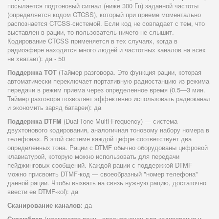
посылается подтоновый сигнал (ниже 300 Гц) заданной частоты
(определяется кодом CTCSS), который при приеме моментально
распознается CTCSS-системой. Если код не совпадает с тем, что
выставлен в рации, то пользователь ничего не слышит.
Кодирование CTCSS применяется в тех случаях, когда в
радиоэфире находится много людей и частотных каналов на всех
не хватает): да - 50
Поддержка TOT
(Таймер разговора. Это функция рации, которая
автоматически переключает портативную радиостанцию из режима
передачи в режим приема через определенное время (0.5—3 мин.
Таймер разговора позволяет эффективно использовать радиоканал
и экономить заряд батареи): да
Поддержка DTFM
(Dual-Tone Multi-Frequency) — система
двухтонового кодирования, аналогичная тоновому набору номера в
телефонах. В этой системе каждой цифре соответствует два
определенных тона. Рации с DTMF обычно оборудованы цифровой
клавиатурой, которую можно использовать для передачи
пейджинговых сообщений. Каждой рации с поддержкой DTMF
можно присвоить DTMF-код — своеобразный "номер телефона"
данной рации. Чтобы вызвать на связь нужную рацию, достаточно
ввести ее DTMF-коl): да
Сканирование каналов
: да
Скремблер
(маскиратор речи - предназначен для кодирования и