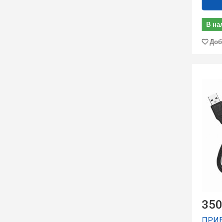
В на
Доб
350
ПРИЕ