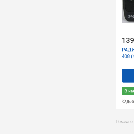
139
РАДИ
408 
В на
Доб
Показано 