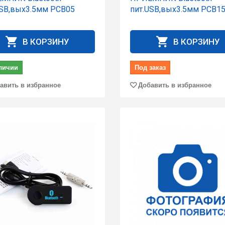
USB,вых3.5мм PCB05
пит.USB,вых3.5мм PCB15
В КОРЗИНУ
В КОРЗИНУ
личии
Под заказ
авить в избранное
Добавить в избранное