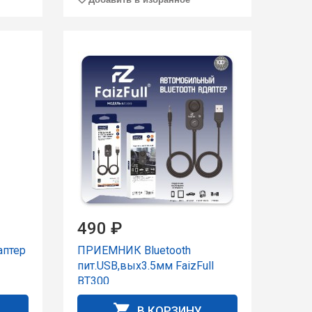
490 ₽
аптер
ПРИЕМНИК Bluetooth
пит.USB,вых3.5мм FaizFull
BT300
В КОРЗИНУ