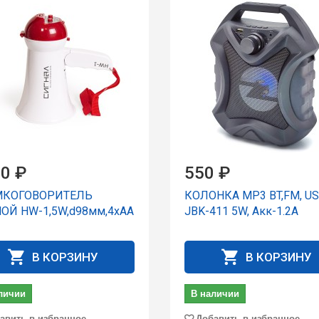
0 ₽
550 ₽
МКОГОВОРИТЕЛЬ
КОЛОНКА MP3 BT,FM, US
ОЙ HW-1,5W,d98мм,4xAA
JBK-411 5W, Акк-1.2А
В КОРЗИНУ
В КОРЗИНУ
личии
В наличии
авить в избранное
Добавить в избранное