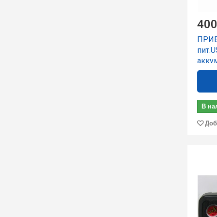
400
ПРИЕ
пит.
акку
В на
Доб