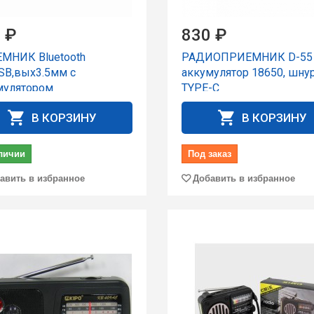
 ₽
830 ₽
МНИК Bluetooth
РАДИОПРИЕМНИК D-55 
USB,вых3.5мм с
аккумулятор 18650, шну
мулятором
TYPE-C
В КОРЗИНУ
В КОРЗИНУ
личии
Под заказ
авить в избранное
Добавить в избранное