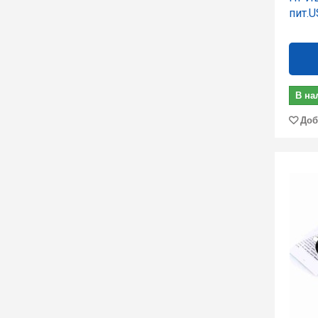
пит.
В на
Доб