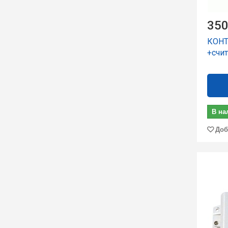
350
КОНТ
+счи
В на
Доб