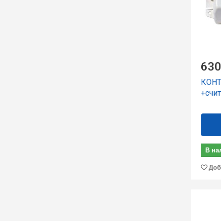
630
КОНТ
+счи
В на
Доб