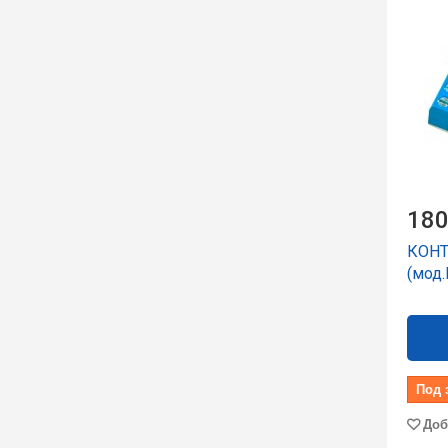
180
КОНТ
(мод.
Под 
Доб