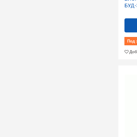
БУД-
Под 
Доб