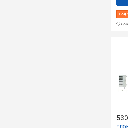
Под 
Доб
530
БЛО