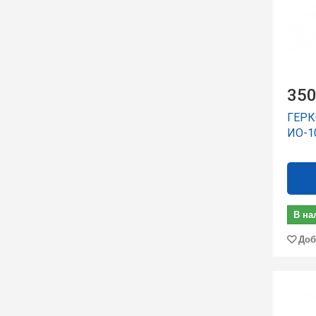
350
ГЕРК
ИО-1
В на
Доб