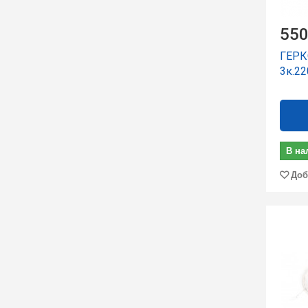
550
ГЕРК
3к.22
В на
Доб