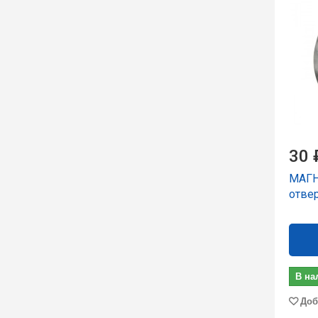
30 
МАГН
отве
В на
Доб