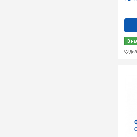
В на
Доб