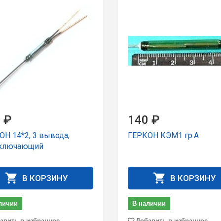
 ₽
140 ₽
ОН 14*2, 3 вывода,
ГЕРКОН КЭМ1 гp.А
ключающий
В КОРЗИНУ
В КОРЗИНУ
личии
В наличии
авить в избранное
Добавить в избранное