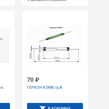
70 ₽
к.
ГЕРКОН КЭМ6 гр.А
В КОРЗИНУ