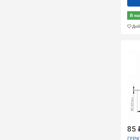
В на
Доб
85 
ГЕРК