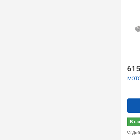
615
МОТО
В на
Доб