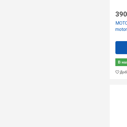
390
МОТО
motor
В на
Доб