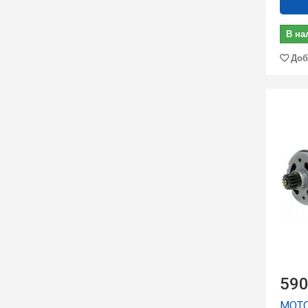
В на
Доб
590
МОТО