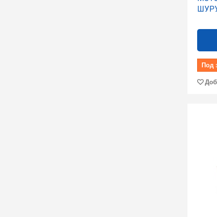
ШУР
Под 
Доб