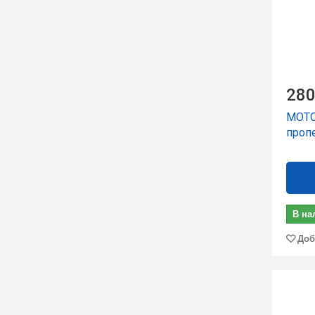
280
МОТО
проп
В на
Доб