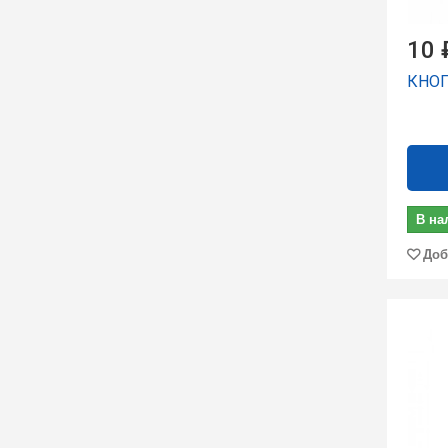
10 
КНОП
В на
Доб