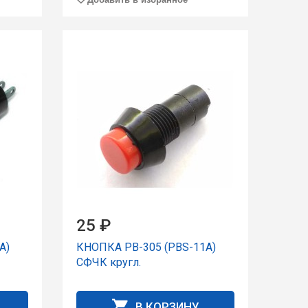
25 ₽
A)
КНОПКА PB-305 (PBS-11A)
СФЧК кpугл.
В КОРЗИНУ