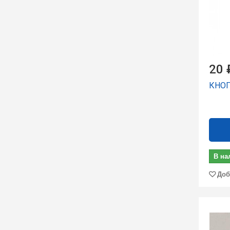
20 
КНОП
В на
Доб