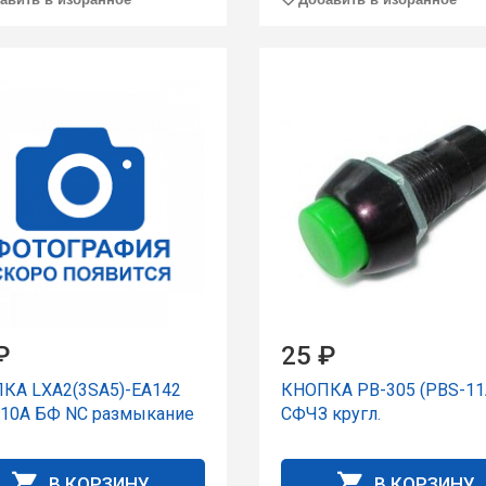
₽
25 ₽
КА LXA2(3SA5)-EA142
КНОПКА PB-305 (PBS-11
 10A БФ NC размыкание
СФЧЗ кpугл.
В КОРЗИНУ
В КОРЗИНУ