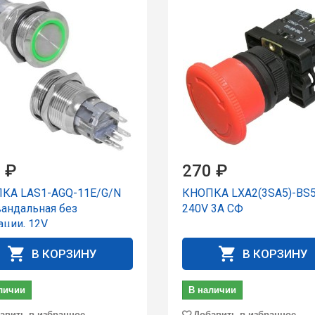
 ₽
270 ₽
КА LAS1-AGQ-11E/G/N
КНОПКА LXA2(3SA5)-BS
вандальная без
240V 3A СФ
ации, 12V
В КОРЗИНУ
В КОРЗИНУ
личии
В наличии
авить в избранное
Добавить в избранное