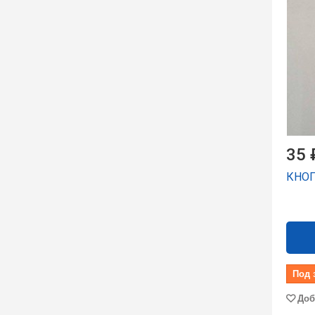
35 
КНОП
Под 
Доб