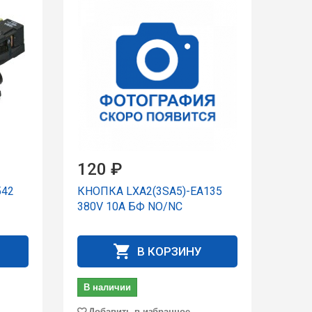
120 ₽
542
КНОПКА LXA2(3SA5)-EA135
380V 10A БФ NO/NC
В КОРЗИНУ
В наличии
Добавить в избранное