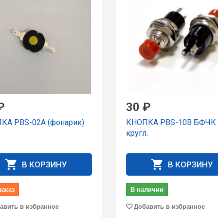
₽
30 ₽
КА PBS-02A (фонаpик)
КНОПКА PBS-10B БФЧК
кругл.
В КОРЗИНУ
В КОРЗИНУ
заказ
В наличии
авить в избранное
Добавить в избранное