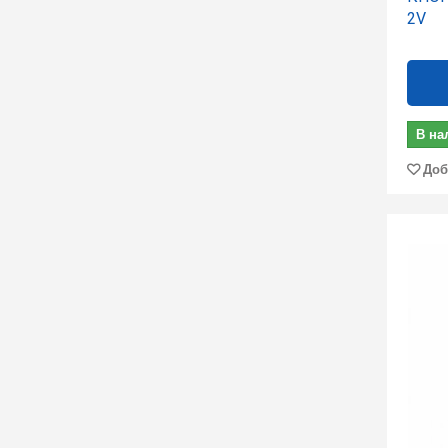
2V
В на
Доб