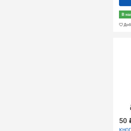
В на
Доб
50 
КНОП