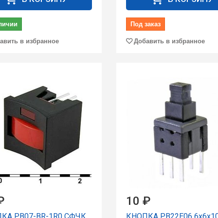
личии
Под заказ
авить в избранное
Добавить в избранное
₽
10 ₽
КА PB07-BR-1R0 СФЧК
КНОПКА PB22E06 6x6x1