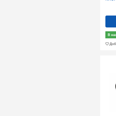
В на
Доб