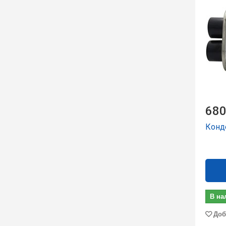
680
Конд
В на
Доб