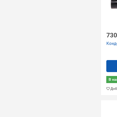
730
Конд
В на
Доб