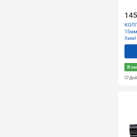
145
КОЛП
15мм
3мм)
В на
Доб