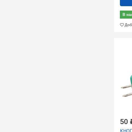
В на
Доб
50 
КНОП