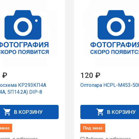
 ₽
120 ₽
осхема КР293КП4А
Оптопара HCPL-M453-50
А, 5П14.2А) DIP-8
В КОРЗИНУ
В КОРЗИНУ
заказ
Под заказ
авить в избранное
Добавить в избранное