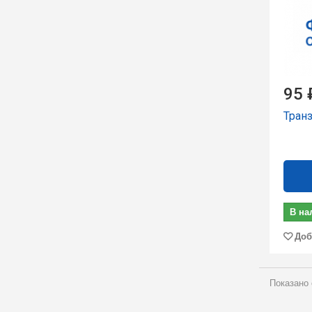
95 
Тран
В на
Доб
Показано 