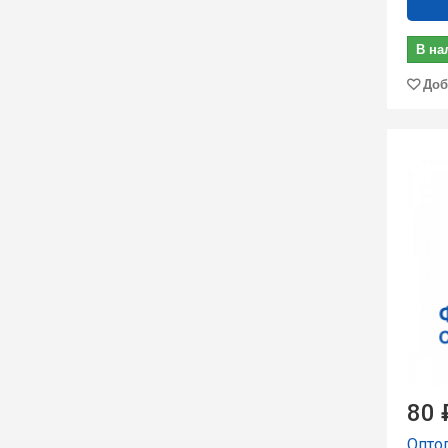
В на
Доб
80 
Опто