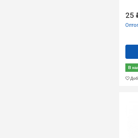
25 
Опто
В на
Доб