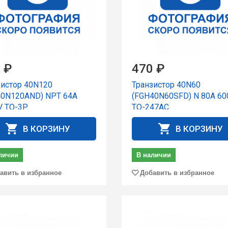
 ₽
470 ₽
зистор 40N120
Транзистор 40N60
40N120AND) NPT 64A
(FGH40N60SFD) N 80A 60
V TO-3P
TO-247AC
В КОРЗИНУ
В КОРЗИНУ
личии
В наличии
авить в избранное
Добавить в избранное