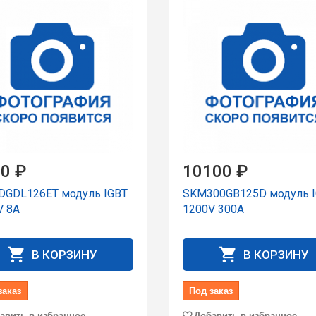
0 ₽
10100 ₽
DGDL126ET модуль IGBT
SKM300GB125D модуль 
V 8A
1200V 300A
В КОРЗИНУ
В КОРЗИНУ
заказ
Под заказ
авить в избранное
Добавить в избранное