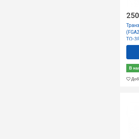
250
Тран
(FGA
TO-3
В на
Доб