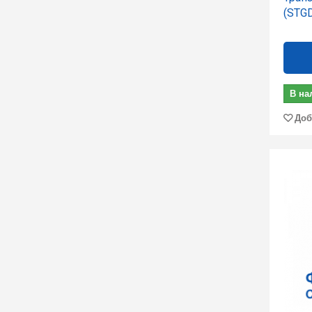
(STG
В на
Доб