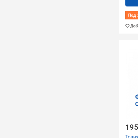
Под 
Доб
195
Тран