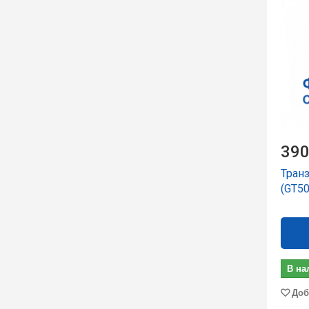
390
Тран
(GT5
В на
Доб