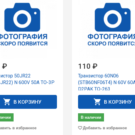
 ₽
110 ₽
зистор 50JR22
Транзистор 60N06
0JR22) N 600V 50A TO-3P
(STB60NF06T4) N 60V 60
D2PAK TO-263
В КОРЗИНУ
В КОРЗИНУ
личии
В наличии
авить в избранное
Добавить в избранное