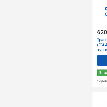
620
Тран
(FGL
1200
В на
Доб