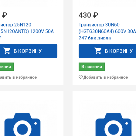
 ₽
430 ₽
зистор 25N120
Транзистор 30N60
25N120ANTD) 1200V 50A
(HGTG30N60A4) 600V 30A
P
247 без диода
В КОРЗИНУ
В КОРЗИНУ
личии
В наличии
авить в избранное
Добавить в избранное