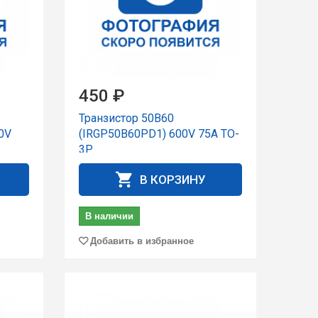
450 ₽
Транзистор 50B60
0V
(IRGP50B60PD1) 600V 75A TO-
3P
В КОРЗИНУ
В наличии
Добавить в избранное