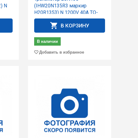
) N
(IHW20N135R3 маркир
H20R1353) N 1200V 40A TO-
247
В КОРЗИНУ
В наличии
Добавить в избранное