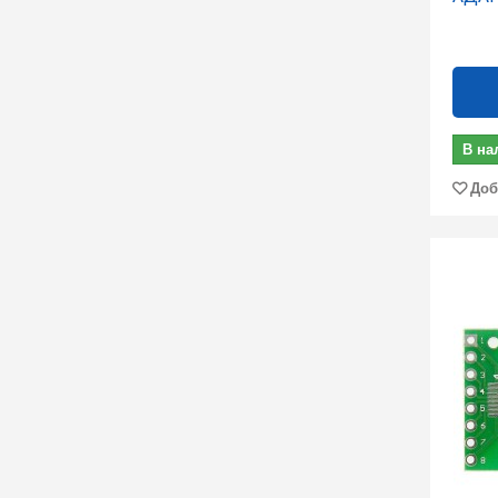
В на
Доб