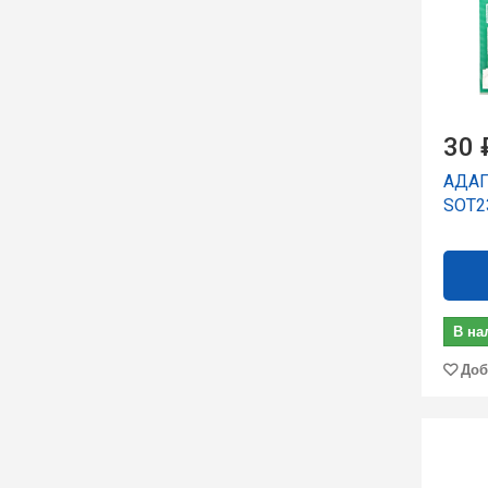
30 
АДА
SOT2
В на
Доб