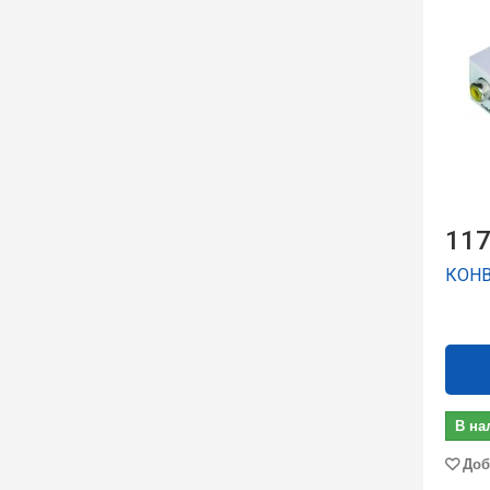
117
КОНВ
В на
Доб