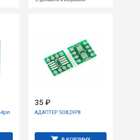
35 ₽
4pin
АДАПТЕР SO8,DIP8
В КОРЗИНУ