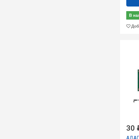
В на
Доб
30 
АДАП