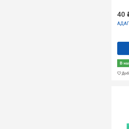
40 
АДАП
В на
Доб