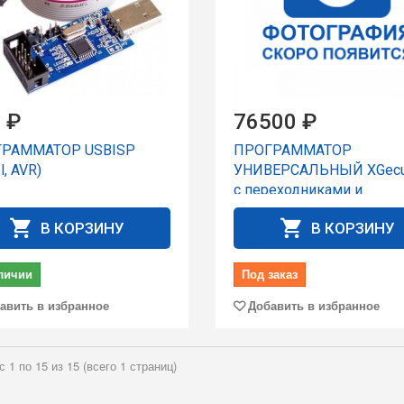
 ₽
76500 ₽
РАММАТОР USBISP
ПРОГРАММАТОР
l, AVR)
УНИВЕРСАЛЬНЫЙ XGecu
с переходниками и
адаптерами
В КОРЗИНУ
В КОРЗИНУ
личии
Под заказ
авить в избранное
Добавить в избранное
с 1 по 15 из 15 (всего 1 страниц)