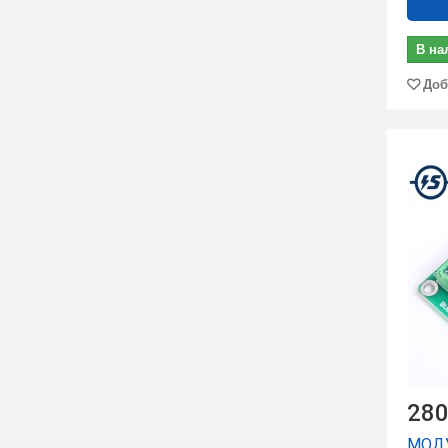
В на
Доб
280
МОД