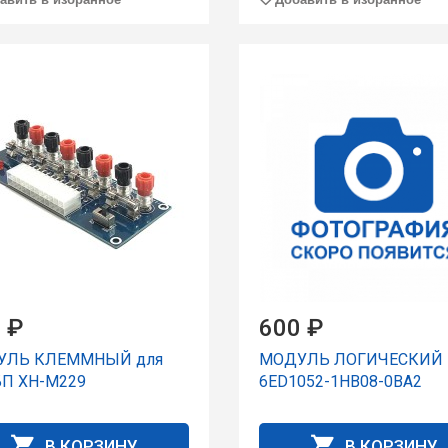
 ₽
600 ₽
УЛЬ КЛЕММНЫЙ для
МОДУЛЬ ЛОГИЧЕСКИЙ
БП XH-M229
6ED1052-1HB08-0BA2
В КОРЗИНУ
В КОРЗИНУ