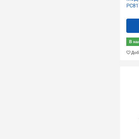
PC81
В на
Доб