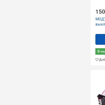
150
МОДУ
выкл
В на
Доб