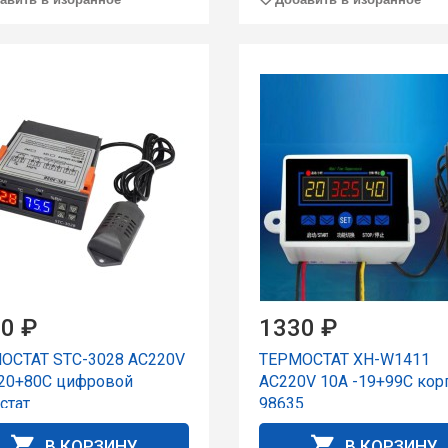
0 ₽
1330 ₽
ОСТАТ STC-3028 AC220V
ТЕРМОСТАТ XH-W1411
-20+80C цифpовой
AC220V 10A -19+99C кор
стат
98635
В КОРЗИНУ
В КОРЗИНУ