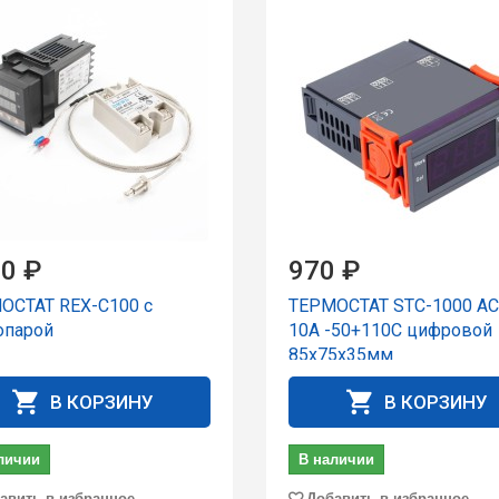
0 ₽
970 ₽
ОСТАТ REX-C100 c
ТЕРМОСТАТ STC-1000 A
опарой
10A -50+110C цифpовой
85x75x35мм
В КОРЗИНУ
В КОРЗИНУ
личии
В наличии
авить в избранное
Добавить в избранное