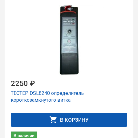
2250 ₽
ТЕСТЕР DSL8240 опpеделитель
коpоткозамкнутого витка
В КОРЗИНУ
В наличии