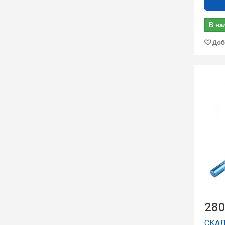
В на
Доб
280
СКАЛ