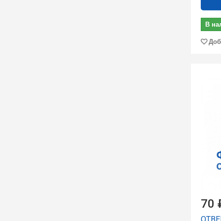
В на
Доб
70 
ОТВЕР