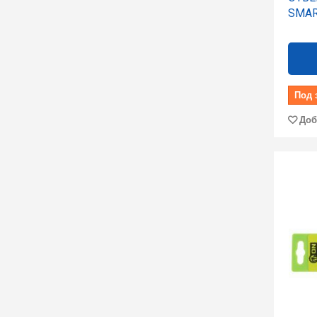
SMAR
Под 
Доб