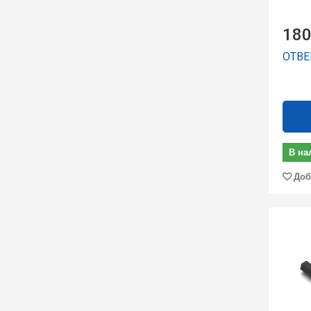
180
ОТВЕР
В на
Доб