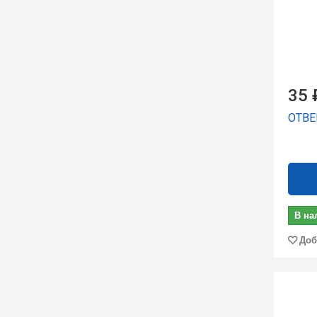
35 
ОТВЕР
В на
Доб