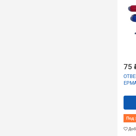
75 
ОТВ
ЕРМАК
Под 
Доб