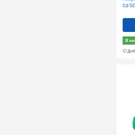
Cd S
В на
Доб