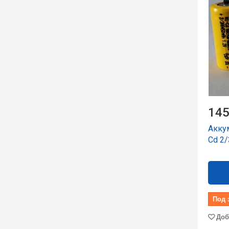
145
Аккум
Cd 2/
Под 
Доб