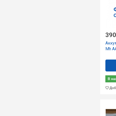
390
Аккум
Mh A
В на
Доб