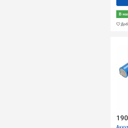
В на
Доб
190
Аккум