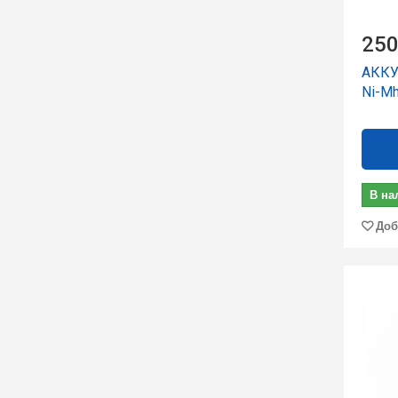
250
АККУ
Ni-M
В на
Доб