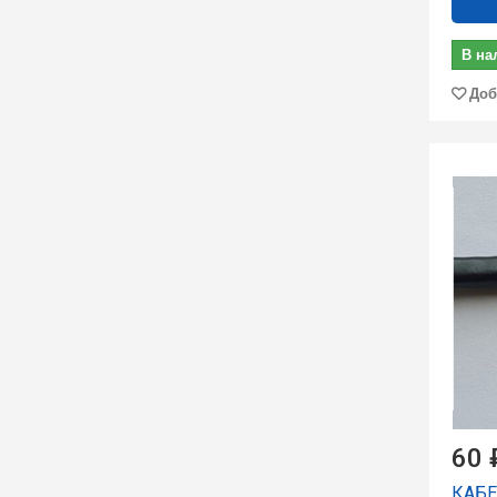
В на
Доб
60 
КАБЕ