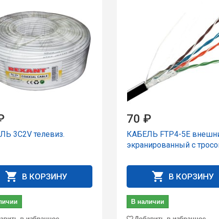
₽
70 ₽
ЛЬ 3C2V телевиз.
КАБЕЛЬ FTP4-5Е внешн
экранированный с трос
В КОРЗИНУ
В КОРЗИНУ
личии
В наличии
авить в избранное
Добавить в избранное