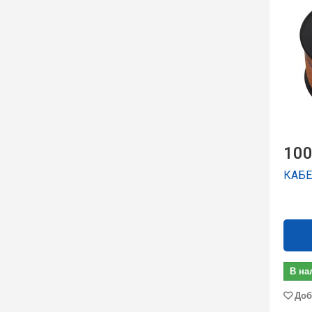
100
КАБЕ
В на
Доб