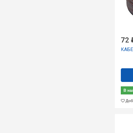
72 
КАБЕ
В на
Доб