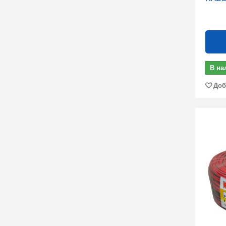
В на
Доб