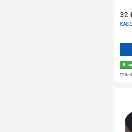
32 
КАБЕ
В на
Доб