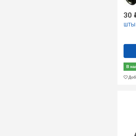
30 
ШТЫР
В на
Доб