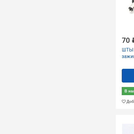
70 
ШТЫР
зажи
В на
Доб