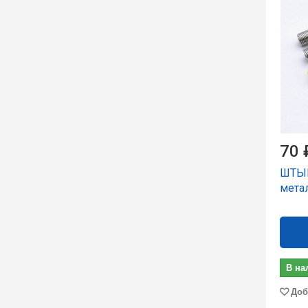
70 
ШТЫР
мета
В на
Доб