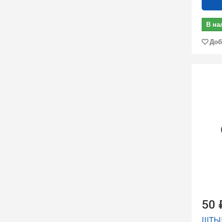
В на
Доб
50 
ШТЫР