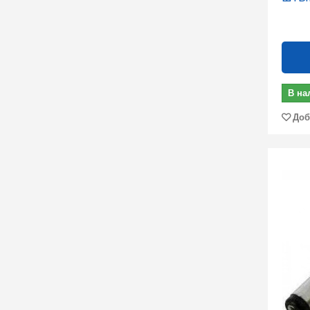
В на
Доб