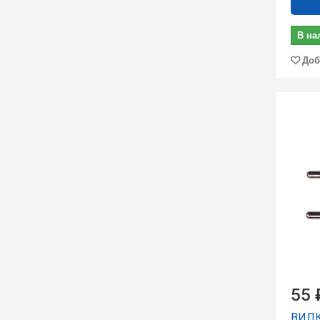
В на
Доб
55 
ВИЛК