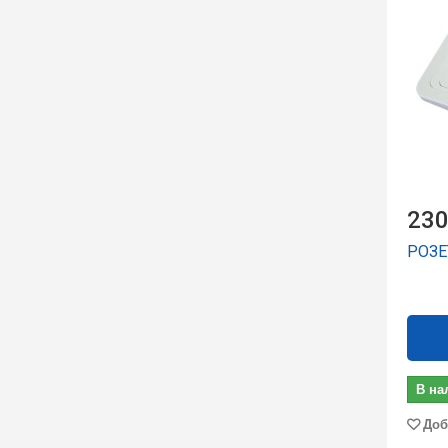
230
РОЗЕ
В на
Доб