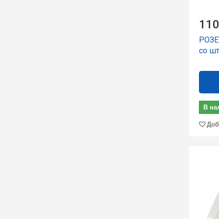
110
РОЗЕ
со ш
В на
Доб