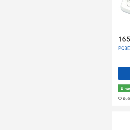
165
РОЗЕ
В на
Доб