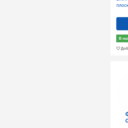
плос
В на
Доб