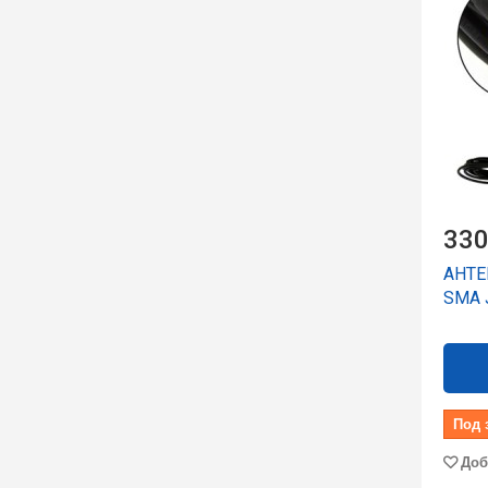
330
АНТЕ
SMA 
Под 
Доб