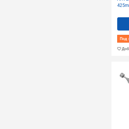
425
Под 
Доб