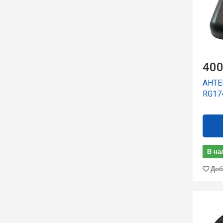
400
АНТЕ
RG17
В на
Доб