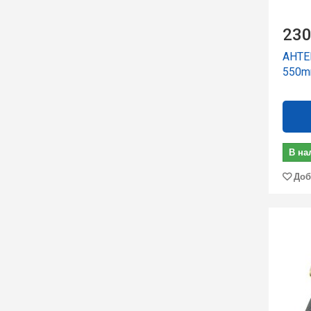
230
АНТЕ
550
В на
Доб