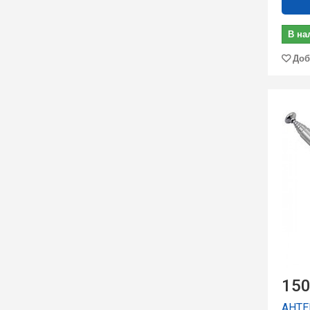
В на
Доб
150
АНТЕ