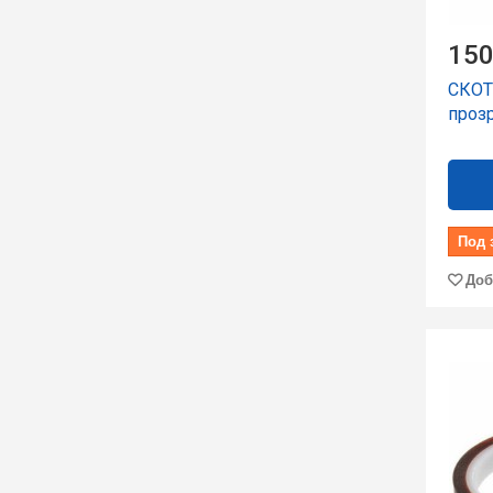
150
СКО
прозр
Под 
Доб