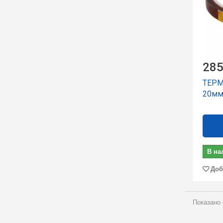
285
ТЕРМ
20м
В на
Доб
Показано 