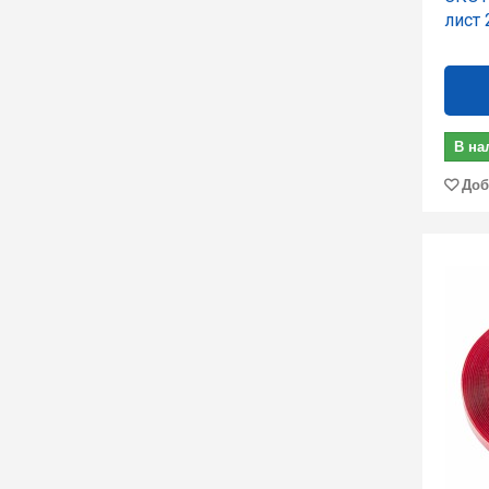
лист
В на
Доб