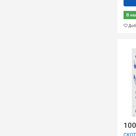
В на
Доб
100
СКО