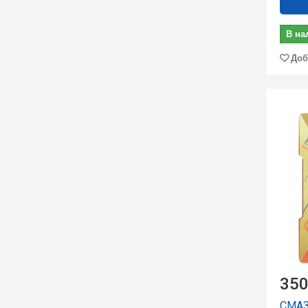
В на
Доб
350
СМАЗ