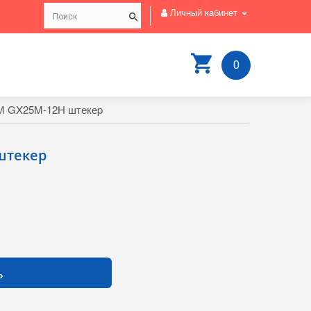
Личный кабинет
0
 GX25M-12H штекеp
штекеp
ь