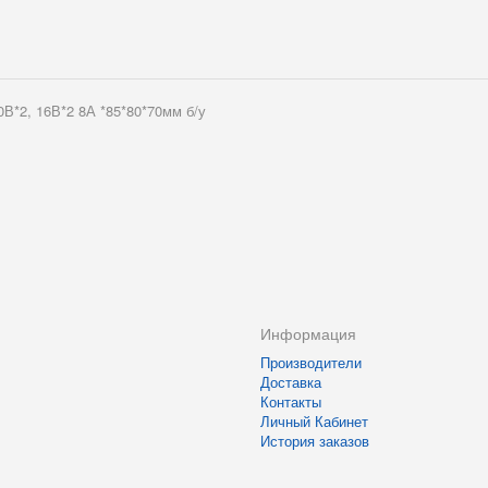
 16В*2 8А *85*80*70мм б/у
Информация
Производители
Доставка
Контакты
Личный Кабинет
История заказов