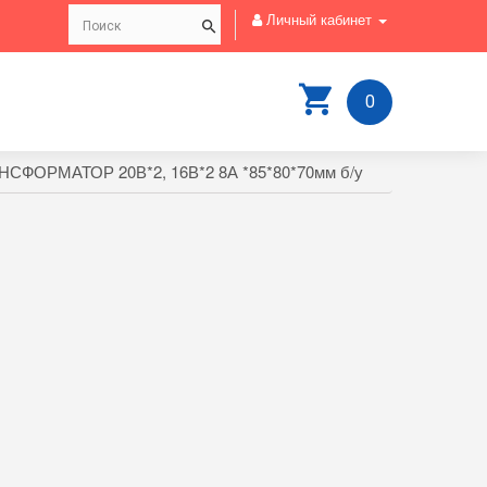
Личный кабинет
0
НСФОРМАТОР 20В*2, 16В*2 8А *85*80*70мм б/у